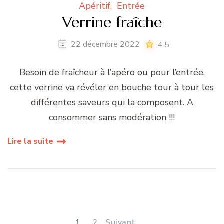
Apéritif
Entrée
Verrine fraîche
22 décembre 2022
4.5
Besoin de fraîcheur à l’apéro ou pour l’entrée,
cette verrine va révéler en bouche tour à tour les
différentes saveurs qui la composent. A
consommer sans modération !!!
Lire la suite
Navigation
des
PAGE
PAGE
1
2
Suivant