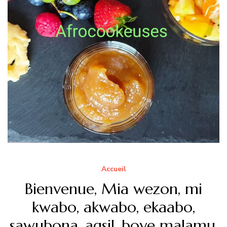
Accueil
Bienvenue, Mia wezon, mi
kwabo, akwabo, ekaabo,
sawubona, agsil, boye malamu,