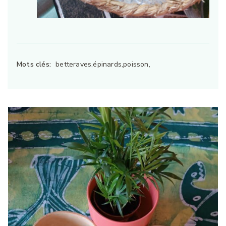
Mots clés:
betteraves,épinards,poisson,