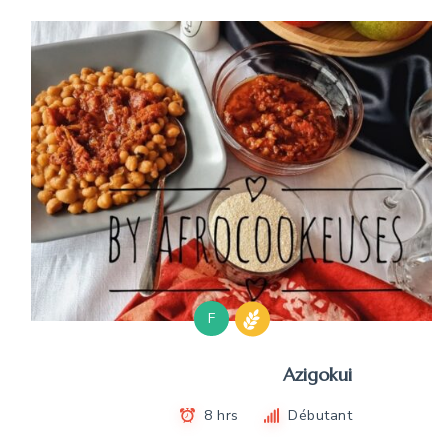
F
Azigokui
8 hrs
Débutant