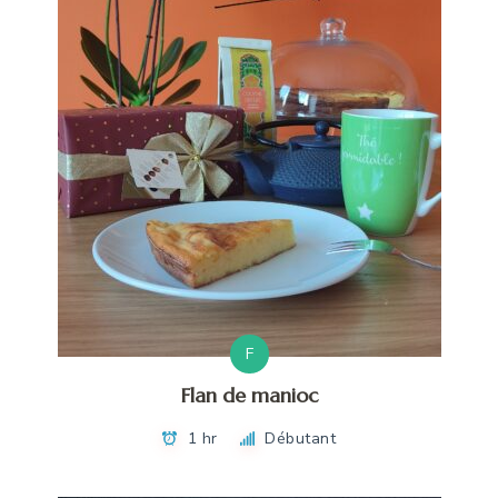
F
Flan de manioc
1 hr
Débutant