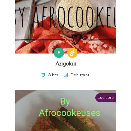
F
Azigokui
8 hrs
Débutant
Equilibré