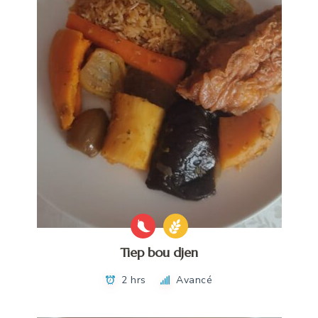
Tiep bou djen
2 hrs
Avancé