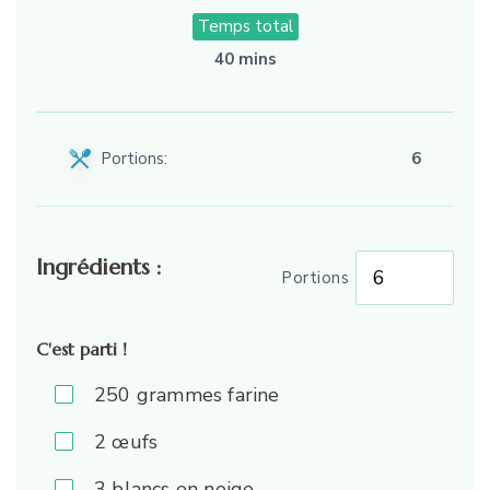
Temps total
40 mins
Portions:
6
Ingrédients :
Portions
C'est parti !
250
grammes farine
2
œufs
3
blancs en neige