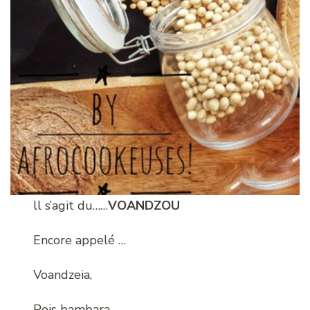
ll s’agit du……
VOANDZOU
Encore appelé …
Voandzeia,
Pois bambara,