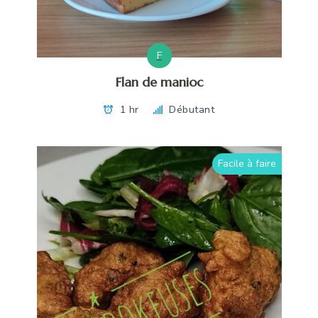
F
Flan de manioc
1 hr
Débutant
Facile à faire