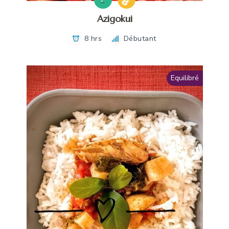
Azigokui
8 hrs
Débutant
Equilibré