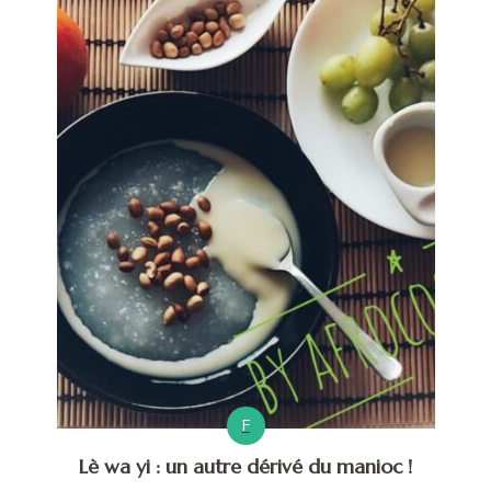
F
Lè wa yi : un autre dérivé du manioc !