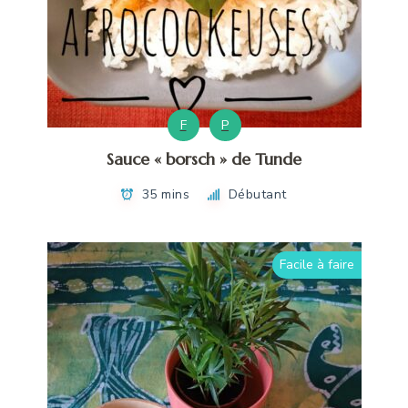
F
P
Sauce « borsch » de Tunde
35 mins
Débutant
Facile à faire