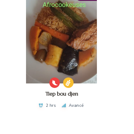
Tiep bou djen
2 hrs
Avancé