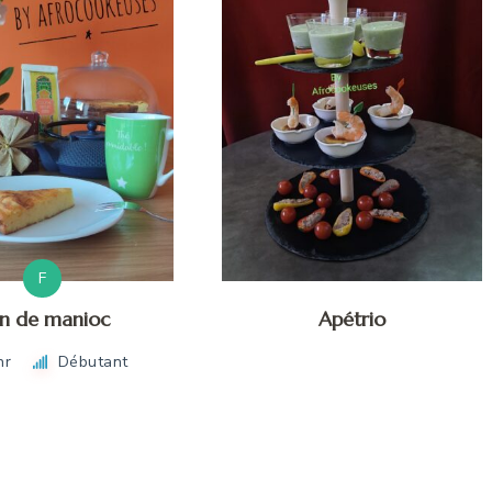
F
an de manioc
Apétrio
hr
Débutant