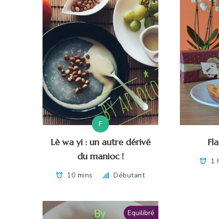
F
Lè wa yi : un autre dérivé
Fl
du manioc !
1 
10 mins
Débutant
Equilibré