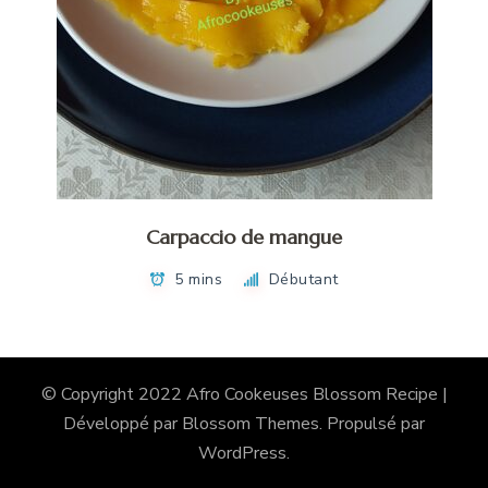
Carpaccio de mangue
5 mins
Débutant
© Copyright 2022 Afro Cookeuses
Blossom Recipe |
Développé par
Blossom Themes
. Propulsé par
WordPress
.